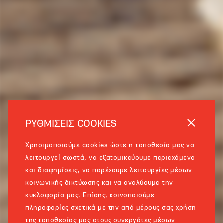
ΡΥΘΜΙΣΕΙΣ COOKIES
Χρησιμοποιούμε cookies ώστε η τοποθεσία μας να
λειτουργεί σωστά, να εξατομικεύουμε περιεχόμενο
και διαφημίσεις, να παρέχουμε λειτουργίες μέσων
κοινωνικής δικτύωσης και να αναλύουμε την
κυκλοφορία μας. Επίσης, κοινοποιούμε
πληροφορίες σχετικά με την από μέρους σας χρήση
της τοποθεσίας μας στους συνεργάτες μέσων