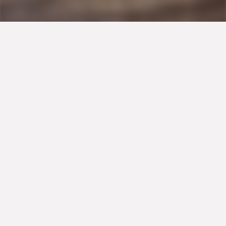
Οι ελληνικές πίτες ξεχωρίζουν, όχι μόνο για τη γεύση
και το κριτσανιστό τους φύλλο, αλλά και για τα
ιδιαίτερα σχήματα που τους δίνουν οι νοικοκυρές.
Φτιάξτε σήμερα αυτή τη συνταγή για πίτα σε σχήμα
κοτσίδας, με το μοναδικό φύλλο ζύμης για πίτσα «από
σπίτι» και πιπεριές Φλωρίνης, για μια πίτα τέλεια σε
εμφάνιση και γεύση!