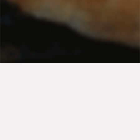
Μία μοναδική συνταγή για στριφτά πιτάκια πράσου για
κάθε περίσταση και ώρα της ημέρας! Ακολουθήστε τις
οδηγίες και δημιουργήστε το πιο απολαυστικό πιάτο.