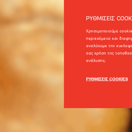
ΡΥΘΜΙΣΕΙΣ COOK
Χρησιμοποιούμε cookie
περιεχόμενο και διαφη
αναλύουμε την κυκλοφο
σας χρήση της τοποθεσ
ανάλυσης.
ΡΥΘΜΙΣΕΙΣ COOKIES