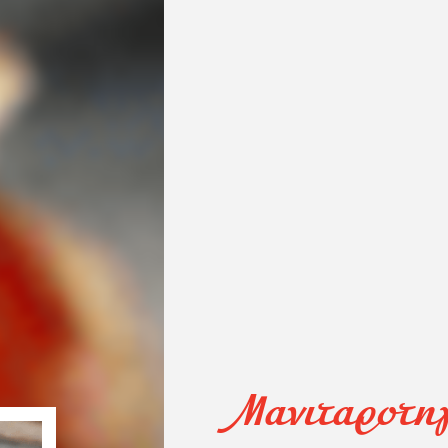
Μανιταροτη