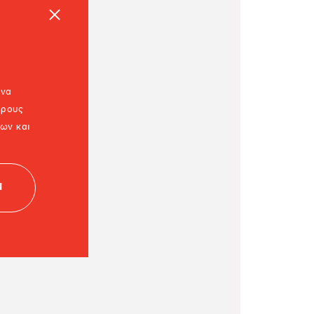
 να
έρους
εων και
Ν