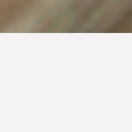
Μία μοναδική συνταγή για πίτα με παστουρμά,
πικάντικο τυρί και χωριάτικο φύλλο για κάθε περίσταση
και ώρα της ημέρας! Ακολουθήστε τις οδηγίες και
δημιουργήστε το πιο απολαυστικό πιάτο.