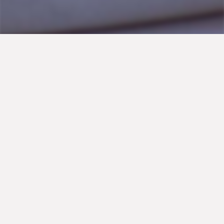
Η σοκολάτα αγαπά το πορτοκάλι και τα δυο μαζί
αγαπούν το φύλλο ζύμης για τάρτα της alfa. Δες τη
συνταγή μας και φτιάξε την πιο λαχταριστή τάρτα με
σοκολάτα και πορτοκάλι.