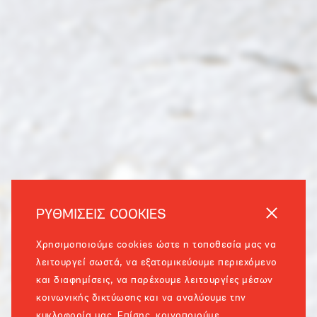
ΡΥΘΜΙΣΕΙΣ COOKIES
Χρησιμοποιούμε cookies ώστε η τοποθεσία μας να
λειτουργεί σωστά, να εξατομικεύουμε περιεχόμενο
και διαφημίσεις, να παρέχουμε λειτουργίες μέσων
κοινωνικής δικτύωσης και να αναλύουμε την
κυκλοφορία μας. Επίσης, κοινοποιούμε