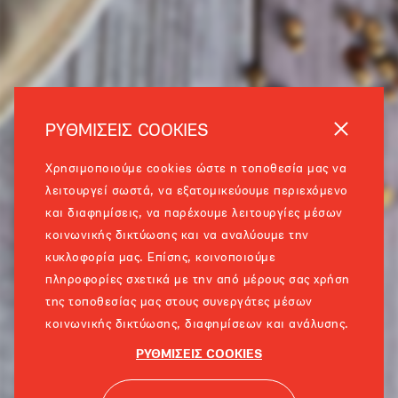
ΡΥΘΜΙΣΕΙΣ COOKIES
Χρησιμοποιούμε cookies ώστε η τοποθεσία μας να
λειτουργεί σωστά, να εξατομικεύουμε περιεχόμενο
και διαφημίσεις, να παρέχουμε λειτουργίες μέσων
κοινωνικής δικτύωσης και να αναλύουμε την
κυκλοφορία μας. Επίσης, κοινοποιούμε
πληροφορίες σχετικά με την από μέρους σας χρήση
της τοποθεσίας μας στους συνεργάτες μέσων
κοινωνικής δικτύωσης, διαφημίσεων και ανάλυσης.
ΡΥΘΜΙΣΕΙΣ COOKIES