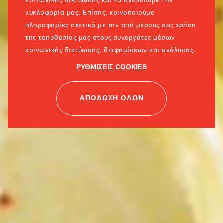
κοινωνικής δικτύωσης και να αναλύουμε την
κυκλοφορία μας. Επίσης, κοινοποιούμε
πληροφορίες σχετικά με την από μέρους σας χρήση
της τοποθεσίας μας στους συνεργάτες μέσων
κοινωνικής δικτύωσης, διαφημίσεων και ανάλυσης.
ΡΥΘΜΙΣΕΙΣ COOKIES
ΑΠΟΔΟΧΗ ΟΛΩΝ