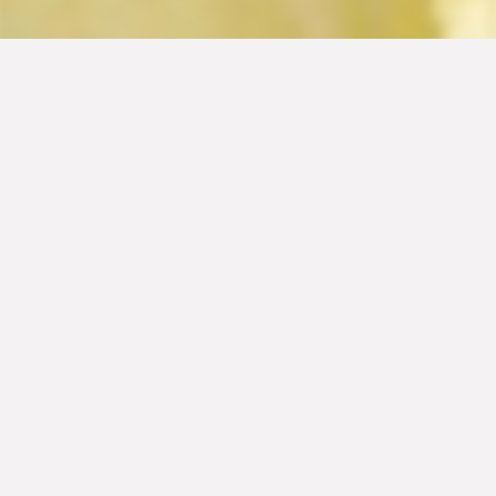
Τορτίγιες