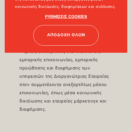
ήτοι εταιρείες στις οποίες η Διοργανώτρια
κοινωνικής δικτύωσης, διαφημίσεων και ανάλυσης.
Εταιρεία έχει αναθέσει την εκτέλεση του
ΡΥΘΜΙΣΕΙΣ COOKIES
διαγωνισμού καθώς και υποστηρικτικών
αυτού ενεργειών.
ΑΠΟΔΟΧΗ ΟΛΩΝ
- τρίτες επιχειρήσεις στα πλαίσια της
εμπορικής επικοινωνίας, εμπορικής
προώθησης και διαφήμισης των
υπηρεσιών της Διοργανώτριας Εταιρείας
στον συμμετέχοντα ανεξαρτήτως μέσου
επικοινωνίας, όπως μέσα κοινωνικής
δικτύωσης και εταιρείες μάρκετινγκ και
διαφήμισης.