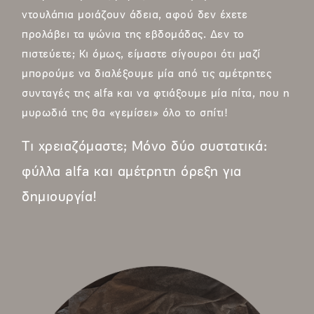
ντουλάπια μοιάζουν άδεια, αφού δεν έχετε
προλάβει τα ψώνια της εβδομάδας. Δεν το
πιστεύετε; Κι όμως, είμαστε σίγουροι ότι μαζί
μπορούμε να διαλέξουμε μία από τις αμέτρητες
συνταγές της alfa και να φτιάξουμε μία πίτα, που η
μυρωδιά της θα «γεμίσει» όλο το σπίτι!
Τι χρειαζόμαστε; Μόνο δύο συστατικά:
φύλλα alfa και αμέτρητη όρεξη για
δημιουργία!