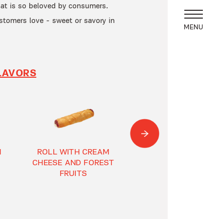
that is so beloved by consumers.
ustomers love - sweet or savory in
MENU
FLAVORS
N
ROLL WITH CREAM
DOUBLE LENTEN
CHEESE AND FOREST
MUSHROOM ROLL
FRUITS