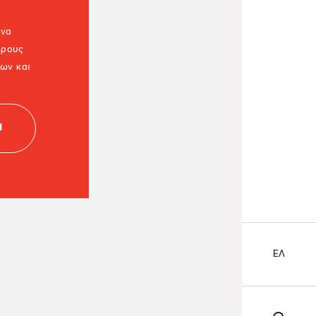
 να
έρους
εων και
Ν
ΕΛ