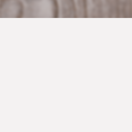
Kihi (country-style
filo individual
pies)