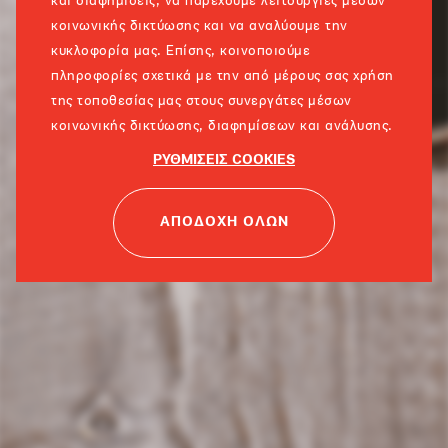
και διαφημίσεις, να παρέχουμε λειτουργίες μέσων
κοινωνικής δικτύωσης και να αναλύουμε την
κυκλοφορία μας. Επίσης, κοινοποιούμε
πληροφορίες σχετικά με την από μέρους σας χρήση
της τοποθεσίας μας στους συνεργάτες μέσων
κοινωνικής δικτύωσης, διαφημίσεων και ανάλυσης.
ΡΥΘΜΙΣΕΙΣ COOKIES
ΑΠΟΔΟΧΗ ΟΛΩΝ